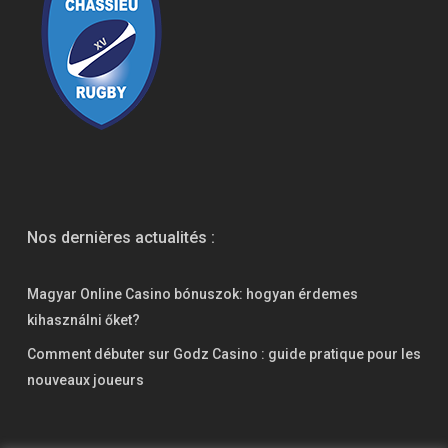
Nos dernières actualités :
Magyar Online Casino bónuszok: hogyan érdemes
kihasználni őket?
Comment débuter sur Godz Casino : guide pratique pour les
nouveaux joueurs