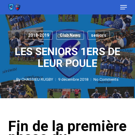
Menu
Skip
to
Close
main
Menu
content
2018-2019
Club News
seniors
LES SENIORS 1ERS DE
LEUR POULE
By
CHASSIEU RUGBY
9 décembre 2018
No Comments
Fin de la première