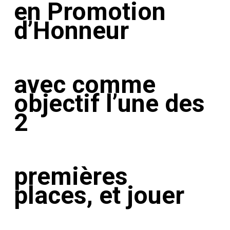
en Promotion
d’Honneur
avec
comme
objectif
l’une des
2
premières
places,
et jouer