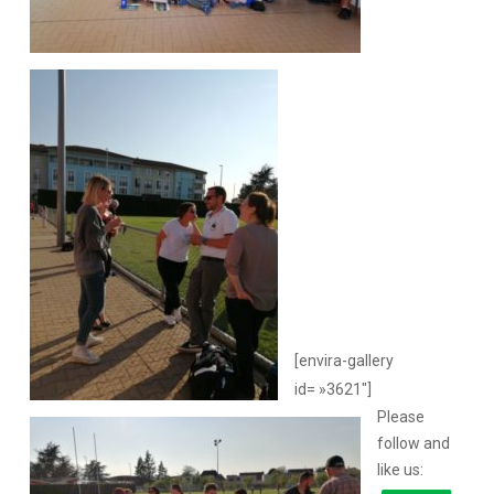
[envira-gallery
id= »3621″]
Please
follow and
like us: