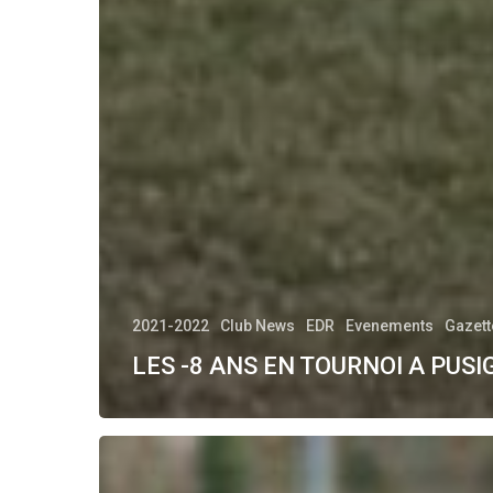
2021-2022
Club News
EDR
Evenements
Gazett
LES -8 ANS EN TOURNOI A PUS