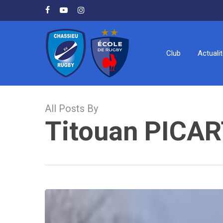
Skip
facebook
youtube
instagram
to
main
content
Club
Actuali
All Posts By
Titouan PICA