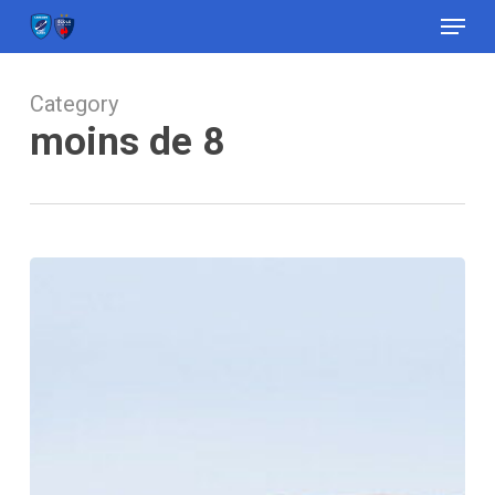
Menu
Skip
to
Close
main
Menu
content
Category
moins de 8