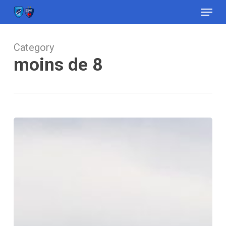
Menu
Skip
to
Close
main
Menu
content
Category
moins de 8