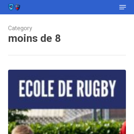
Menu
Skip
to
Close
main
Menu
content
Category
moins de 8