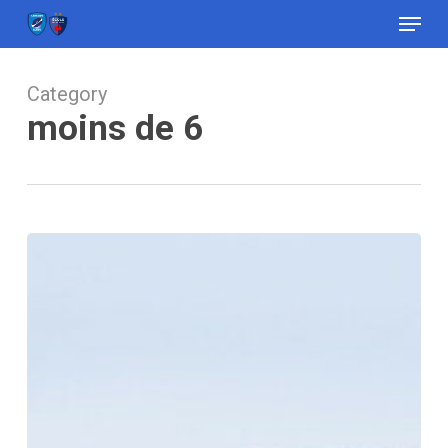
Menu
Skip
to
Close
main
Menu
content
Category
moins de 6