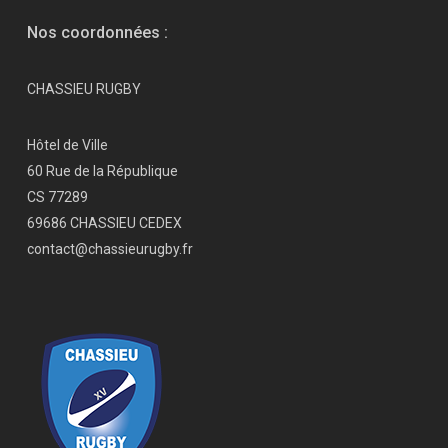
Nos coordonnées :
CHASSIEU RUGBY
Hôtel de Ville
60 Rue de la République
CS 77289
69686 CHASSIEU CEDEX
contact@chassieurugby.fr