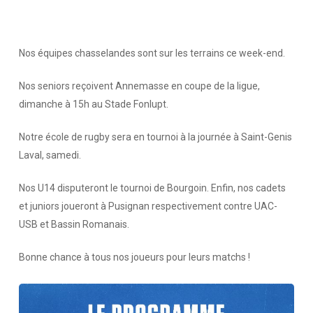
Nos équipes chasselandes sont sur les terrains ce week-end.
Nos seniors reçoivent Annemasse en coupe de la ligue,
dimanche à 15h au Stade Fonlupt.
Notre école de rugby sera en tournoi à la journée à Saint-Genis
Laval, samedi.
Nos U14 disputeront le tournoi de Bourgoin. Enfin, nos cadets
et juniors joueront à Pusignan respectivement contre UAC-
USB et Bassin Romanais.
Bonne chance à tous nos joueurs pour leurs matchs !