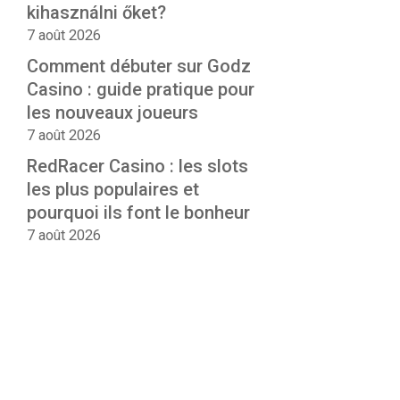
kihasználni őket?
7 août 2026
Comment débuter sur Godz
Casino : guide pratique pour
les nouveaux joueurs
7 août 2026
RedRacer Casino : les slots
les plus populaires et
pourquoi ils font le bonheur
7 août 2026