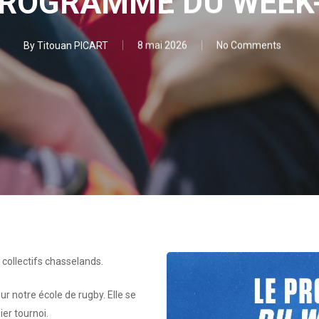
PROGRAMME DU WEEK
By
Titouan PICART
8 mai 2026
No Comments
collectifs chasselands.
ur notre école de rugby. Elle se
er tournoi.