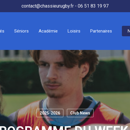
contact@chassieurugby.fr - 06 51 83 19 97
tés
Séniors
Académie
Loisirs
Partenaires
N
2025-2026
Club News