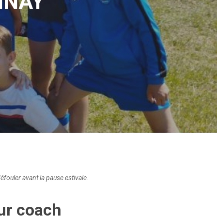
INAY
éfouler avant la pause estivale.
eur coach