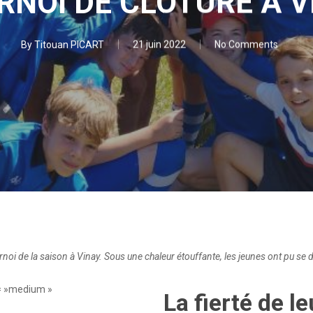
RNOI DE CLOTURE A V
By
Titouan PICART
21 juin 2022
No Comments
noi de la saison à Vinay. Sous une chaleur étouffante, les jeunes ont pu se d
= »medium »
La fierté de l