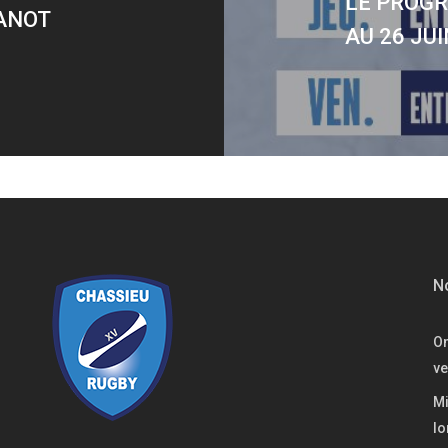
LE PROGR
LANOT
AU 26 JUI
No
On
ve
Mi
lo