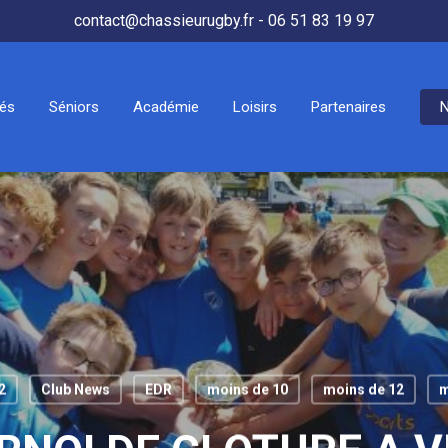
contact@chassieurugby.fr - 06 51 83 19 97
tés
Séniors
Académie
Loisirs
Partenaires
N
2
Club News
EDR
moins de 10
moins de 12
m