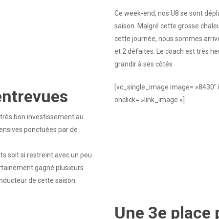
Ce week-end, nos U8 se sont déplac
saison. Malgré cette grosse chaleu
cette journée, nous sommes arrivé
et 2 défaites. Le coach est très h
grandir à ses côtés
[vc_single_image image= »8430″
entrevues
onclick= »link_image »]
 très bon investissement au
ffensives ponctuées par de
soit si restreint avec un peu
ertainement gagné plusieurs
onducteur de cette saison.
Une 3e place p