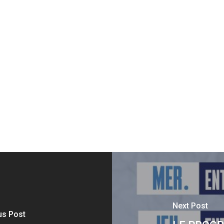
Next Post
us Post