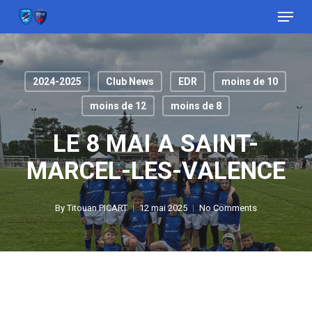
Menu
Skip
to
Close
main
Menu
content
2024-2025
Club News
EDR
moins de 10
moins de 12
moins de 8
LE 8 MAI A SAINT-
MARCEL-LES-VALENCE
By
Titouan PICART
12 mai 2025
No Comments