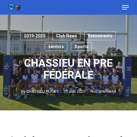
Menu
Skip
to
Close
main
Menu
content
2019-2020
Club News
Evenements
seniors
Sports
CHASSIEU EN PRE
FÉDÉRALE
By
CHASSIEU RUGBY
13 avril 2020
No Comments