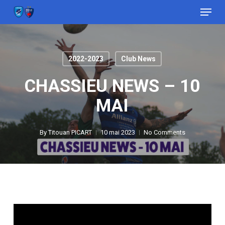
Menu
Skip
to
Close
main
Menu
content
2022-2023
Club News
CHASSIEU NEWS – 10
MAI
By
Titouan PICART
10 mai 2023
No Comments