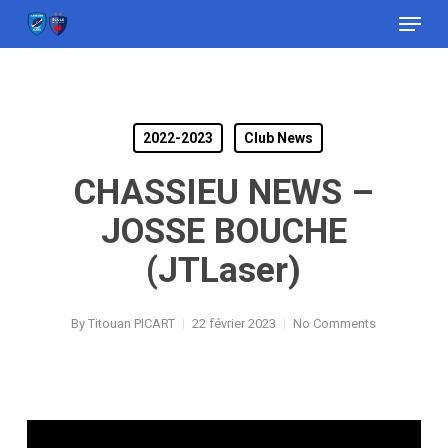
Menu
Skip
to
Close
main
Menu
content
2022-2023
Club News
CHASSIEU NEWS –
JOSSE BOUCHE
(JTLaser)
By
Titouan PICART
22 février 2023
No Comments