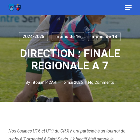
Menu
Skip
to
Close
main
Menu
content
2024-2025
moins de 16
moins de 18
DIRECTION : FINALE
REGIONALE A 7
By
Titouan PICART
6 mai 2025
No Comments
Nos équipes U16 et U19 du CR XV ont participé à un tournoi de
rugby à 7 organisé à Saint-Savin. L’objectif était simple la