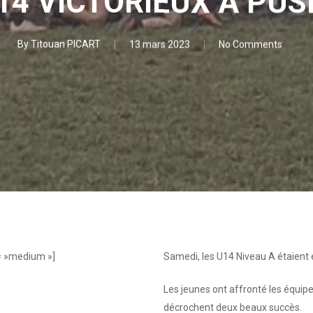
14 VICTORIEUX A PU
By
Titouan PICART
13 mars 2023
No Comments
= »medium »]
Samedi, les U14 Niveau A étaient 
Les jeunes ont affronté les équipe
décrochent deux beaux succès.