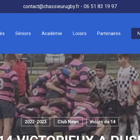
contact@chassieurugby.fr - 06 51 83 19 97
tés
Séniors
Académie
Loisirs
Partenaires
N
2022-2023
Club News
moins de 14