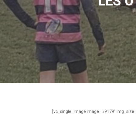
LES U
[vc_single_image image= »9179″ img_size