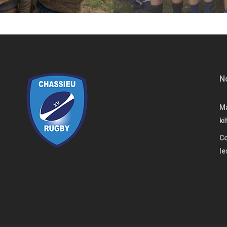
No
M
ki
Co
le