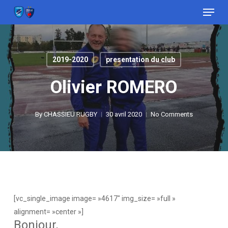
Menu
Skip
to
Close
main
Menu
content
2019-2020
presentation du club
Olivier ROMERO
By
CHASSIEU RUGBY
30 avril 2020
No Comments
[vc_single_image image= »4617″ img_size= »full »
alignment= »center »]
Bonjour,