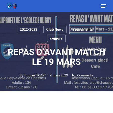
Menu
Skip
to
Close
main
Menu
content
2022-2023
Club News
Evenements
seniors
REPAS D’AVANT MATCH
LE 19 MARS
By
Titouan PICART
6 mars 2023
No Comments