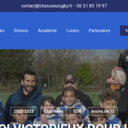
contact@chassieurugby.fr - 06 51 83 19 97
tés
Séniors
Académie
Loisirs
Partenaires
N
2022-2023
Club News
EDR
moins de 12