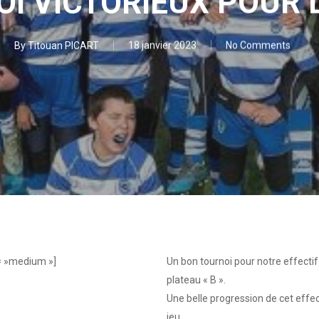
I VICTORIEUX POUR 
By
Titouan PICART
18 janvier 2023
No Comments
= »medium »]
Un bon tournoi pour notre effectif
plateau « B ».
Une belle progression de cet effec
jeu.