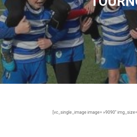
TOURNO
[vc_single_image image= »9090″ img_size