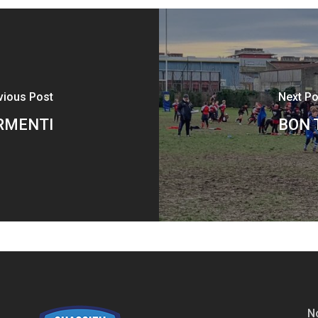
vious Post
Next Po
ORMENTI
BON 
No