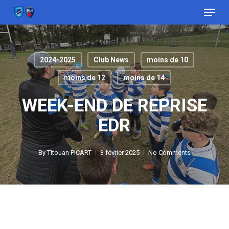
Menu
Skip
to
Close
main
Menu
content
2024-2025
Club News
moins de 10
moins de 12
moins de 14
WEEK-END DE REPRISE
EDR
By
Titouan PICART
3 février 2025
No Comments