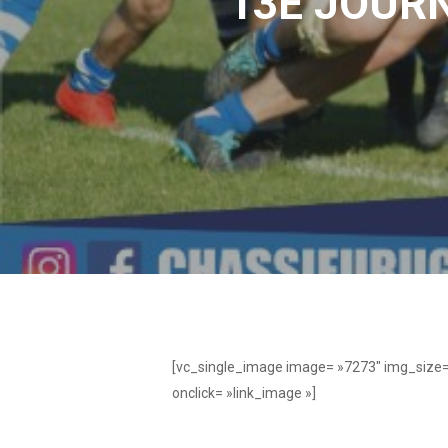
13E JOUR
[vc_single_image image= »7273″ img_size
onclick= »link_image »]