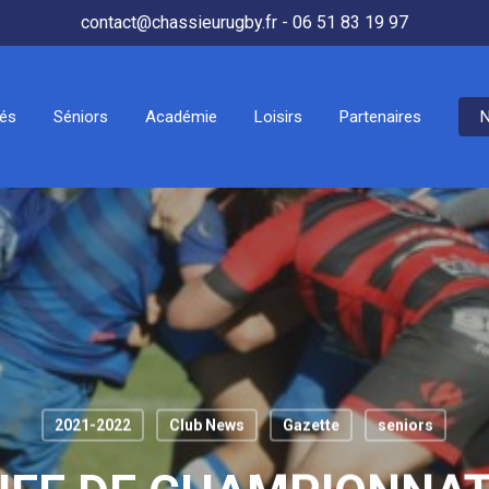
contact@chassieurugby.fr - 06 51 83 19 97
tés
Séniors
Académie
Loisirs
Partenaires
N
2021-2022
Club News
Gazette
seniors