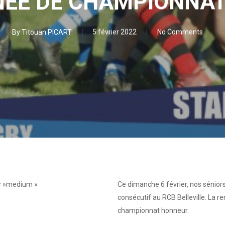
NEE DE CHAMPIONNA
By
Titouan PICART
5 février 2022
No Comments
= »medium »
Ce dimanche 6 février, nos sénio
consécutif au RCB Belleville. La 
championnat honneur.