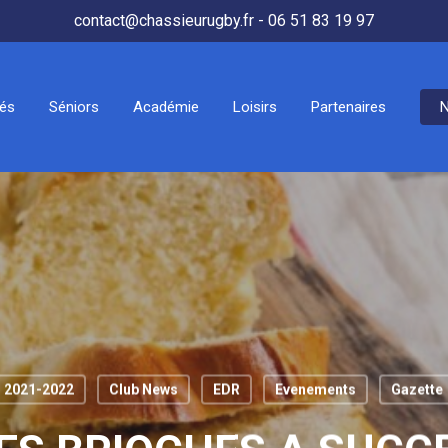
contact@chassieurugby.fr - 06 51 83 19 97
tés
Séniors
Académie
Loisirs
Partenaires
N
2021-2022
Club News
EDR
Evenements
Gazette