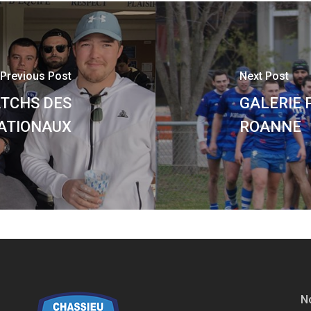
Previous Post
Next Post
ATCHS DES
GALERIE 
ATIONAUX
ROANNE
No