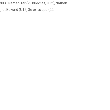
eurs : Nathan 1er (29 brioches, U12), Nathan
8) et Edward
(U12) 3e ex-aequo (22