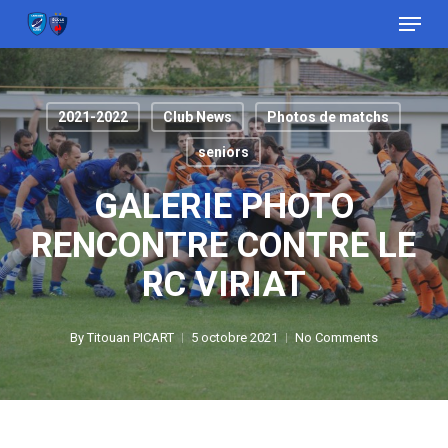
Menu
Skip
to
Close
main
Menu
content
2021-2022
Club News
Photos de matchs
seniors
GALERIE PHOTO
RENCONTRE CONTRE LE
RC VIRIAT
By
Titouan PICART
5 octobre 2021
No Comments