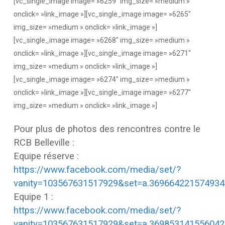
[vc_single_image image= »6259″ img_size= »medium »
onclick= »link_image »][vc_single_image image= »6265″
img_size= »medium » onclick= »link_image »]
[vc_single_image image= »6268″ img_size= »medium »
onclick= »link_image »][vc_single_image image= »6271″
img_size= »medium » onclick= »link_image »]
[vc_single_image image= »6274″ img_size= »medium »
onclick= »link_image »][vc_single_image image= »6277″
img_size= »medium » onclick= »link_image »]
Pour plus de photos des rencontres contre le
RCB Belleville :
Equipe réserve :
https://www.facebook.com/media/set/?
vanity=103567631517929&set=a.369664221574934
Equipe 1 :
https://www.facebook.com/media/set/?
vanity=103567631517929&set=a.369853141556042