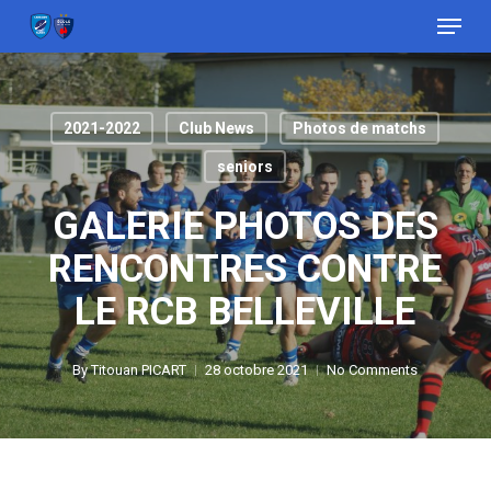
Menu
Skip
to
Close
main
Menu
content
2021-2022
Club News
Photos de matchs
seniors
GALERIE PHOTOS DES
RENCONTRES CONTRE
LE RCB BELLEVILLE
By
Titouan PICART
28 octobre 2021
No Comments