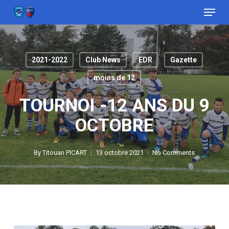
Menu
Skip
to
Close
main
Menu
content
2021-2022
Club News
EDR
Gazette
moins de 12
TOURNOI -12 ANS DU 9
OCTOBRE
By
Titouan PICART
13 octobre 2021
No Comments