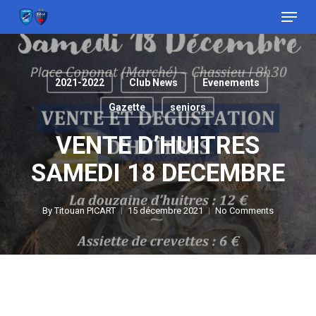
Menu
Skip
to
Close
main
Menu
content
2021-2022
Club News
Evenements
Gazette
seniors
VENTE D’HUITRES
SAMEDI 18 DECEMBRE
By
Titouan PICART
15 décembre 2021
No Comments