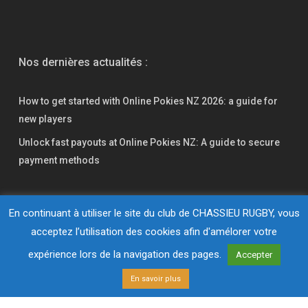
Nos dernières actualités :
How to get started with Online Pokies NZ 2026: a guide for
new players
Unlock fast payouts at Online Pokies NZ: A guide to secure
payment methods
En continuant à utiliser le site du club de CHASSIEU RUGBY, vous
acceptez l’utilisation des cookies afin d'amélorer votre
© 2026 Chassieu Rugby. Réalisation
expérience lors de la navigation des pages.
L'ateliercom
Accepter
En savoir plus
facebook
youtube
instagram