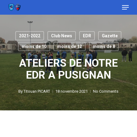
Menu
Skip
to
Close
main
Menu
content
2021-2022
Club News
EDR
Gazette
moins de 10
moins de 12
moins de 8
ATELIERS DE NOTRE
EDR A PUSIGNAN
By
Titouan PICART
18 novembre 2021
No Comments