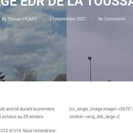
GE EDR DE LA TOUSS
By
Titouan PICART
27 septembre 2021
No Comments
lti-activté durant la première
[vc_single_image image= »5675″
5 octobre au 29 octobre
.
onclick= »img_link_large »]
 U12 et U14
. Nous reviendrons