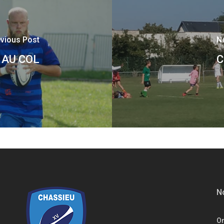
vious Post
N
 AU COL
C
No
On