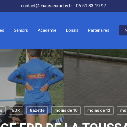
contact@chassieurugby.fr - 06 51 83 19 97
tés
Séniors
Académie
Loisirs
Partenaires
N
ws
EDR
Gazette
moins de 10
moins de 12
moi