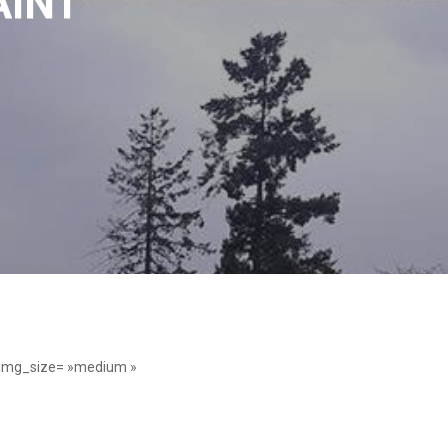
AINT
 img_size= »medium »