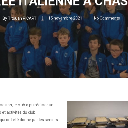
RÉE ITALIENNE A CHAS
By
Titouan PICART
15 novembre 2021
No Comments
aison, le club a pu réaliser un
et activités du club.
qui ont été donné par les séniors