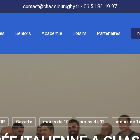
contact@chassieurugby.fr - 06 51 83 19 97
tés
Séniors
Académie
Loisirs
Partenaires
N
DR
Gazette
moins de 10
moins de 12
moins de 1